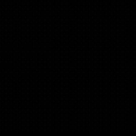
ION DE LA
S EN SALLE
ION ET
 - GRENADE